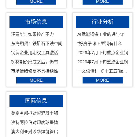
MORE
MORE
市场信息
行业分析
汪建华：如果控产不力
AI赋能钢铁工业的进与守
钢...
东海期货：铁矿石下跌空间
“好房子”和H型钢有什么
有限
关...
钢贸企业用期权工具激活
2026年7月下旬重点企业钢
库...
铁...
钢材期价磨底之后，仍有
2026年7月下旬重点企业钢
阶...
材...
市场情绪修复不具持续性
一文读懂！《“十五五”碳...
...
MORE
MORE
国际信息
美商务部拟对越混凝土钢
筋...
沙特阿拉伯对印度球墨铸
铁...
澳大利亚对涉华焊缝管启