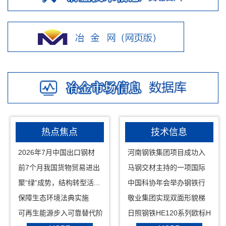
热点焦点
技术信息
2026年7月中国出口钢材
河南钢铁集团项目成功入
1012...
选...
前7个月我国货物贸易进出
马钢交材主持的一项国际
口...
标...
聚“绿”成势，结构转型活...
中国科协年会举办钢铁行
业...
保障生态环境法典实施
敬业集团实现双面形貌梯
最...
度...
可再生能源步入可靠替代阶
日照钢铁HE120系列欧标H
段
型...