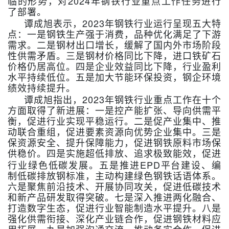
2024
临的形势，对
年钢铁行业重点工作任务进行
了部署。
2023
谭成旭表示，
年钢铁行业运行呈现五大特
点：一是钢铁生产强于消费，品种优化满足了下游
需求。二是钢材出口增长，缓解了国内外市场阶段
性供需矛盾。三是钢材价格同比下降，进口铁矿石
价格仍居高位。四是企业效益同比下降，行业盈利
水平持续低位。五是加大节能环保投资，钢企环境
绩效持续提升。
2023
谭成旭指出，
年钢铁行业重点工作在十个
方面取得了新进展：一是控产能扩张、导向供需平
衡，促进行业实现平稳运行。二是促产业集中、推
动联合重组，促进要素资源向优势企业集中。三是
保资源安全、提升保障能力，促进钢铁原料市场保
供稳价。四是实施超低排放、追求极致能效，促进
EPD
行业绿色低碳发展。五是推进
平台建设、编
制低碳排放钢标准，主动构建绿色钢铁话语体系。
六是聚焦前沿技术、开展协同攻关，促进低碳技术
和新产品研发取得突破。七是深入推进两化融合、
打造数字生态，促进行业智能制造水平提升。八是
强化供需衔接、深化产业链合作，促进钢铁材料应