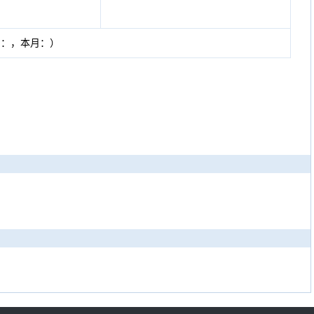
周：
，本月：
）